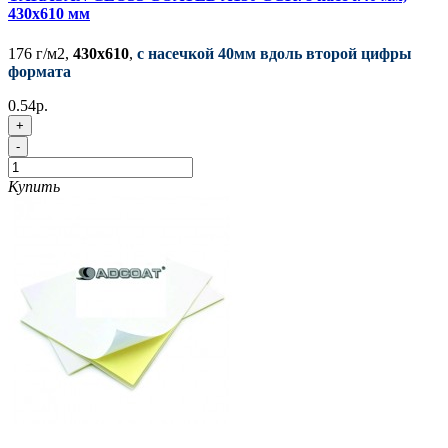
430x610 мм
176 г/м2,
430x610
,
с насечкой 40мм вдоль второй цифры
формата
0.54р.
+
-
Купить