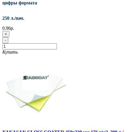
цифры формата
250 л./пач.
0.96р.
+
-
Купить