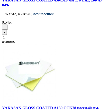
YAKASAN GLOSS COATED 450x320 мм 176 г/м2, 200 л./
пач.
176 г/м2,
450x320
,
без насечки
0.54р.
+
-
Купить
YAKASAN GLOSS COATED A130 CCK78 насеч.40 мм,