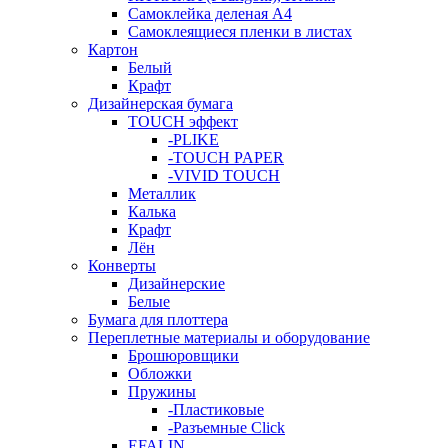
Самоклейка деленая A4
Самоклеящиеся пленки в листах
Картон
Белый
Крафт
Дизайнерская бумага
TOUCH эффект
-PLIKE
-TOUCH PAPER
-VIVID TOUCH
Металлик
Калька
Крафт
Лён
Конверты
Дизайнерские
Белые
Бумага для плоттера
Переплетные материалы и оборудование
Брошюровщики
Обложки
Пружины
-Пластиковые
-Разъемные Click
EFALIN