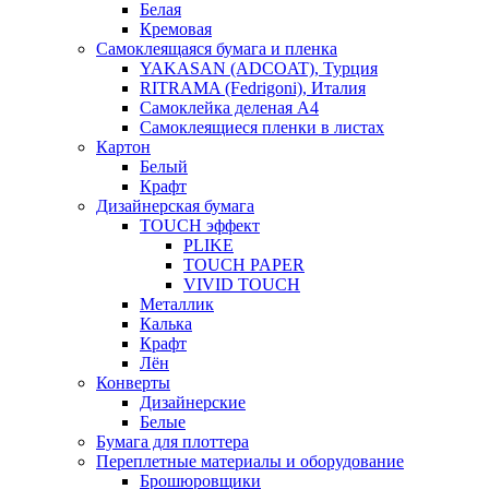
Белая
Кремовая
Самоклеящаяся бумага и пленка
YAKASAN (ADCOAT), Турция
RITRAMA (Fedrigoni), Италия
Самоклейка деленая A4
Самоклеящиеся пленки в листах
Картон
Белый
Крафт
Дизайнерская бумага
TOUCH эффект
PLIKE
TOUCH PAPER
VIVID TOUCH
Металлик
Калька
Крафт
Лён
Конверты
Дизайнерские
Белые
Бумага для плоттера
Переплетные материалы и оборудование
Брошюровщики