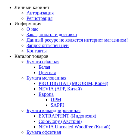
Личный кабинет
Авторизация
Регистрация
Информация
О нас
Заказ, оплата и доставка
Данный ресурс не является интернет магазином!
Запрос опт/спец цен
Контакты
Каталог товаров
Бумага офисная
Белая
Цветная
Бумага мелованная
PRO-DIGITAL (MOORIM, Корея)
NEVIA (APP, Китай)
Европа
UPM
SAPPI
Бумага каландрированная
EXTRAPRINT (Индонезия)
ColorCopy (Австрия)
NEVIA Uncoated Woodfree (Китай)
Бумага офсетная