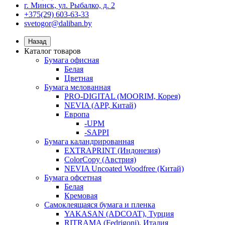
г. Минск, ул. Рыбалко, д. 2
+375(29) 603-63-33
svetogor@daliban.by
Назад
Каталог товаров
Бумага офисная
Белая
Цветная
Бумага мелованная
PRO-DIGITAL (MOORIM, Корея)
NEVIA (APP, Китай)
Европа
-UPM
-SAPPI
Бумага каландрированная
EXTRAPRINT (Индонезия)
ColorCopy (Австрия)
NEVIA Uncoated Woodfree (Китай)
Бумага офсетная
Белая
Кремовая
Самоклеящаяся бумага и пленка
YAKASAN (ADCOAT), Турция
RITRAMA (Fedrigoni), Италия