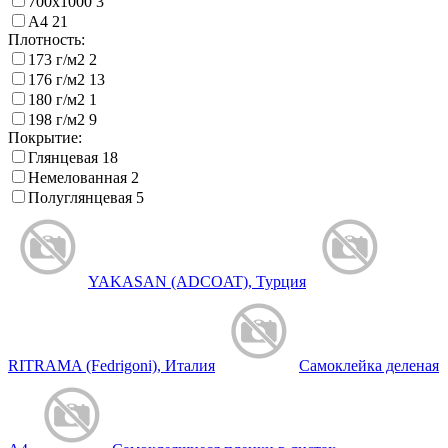
700х1000
3
А4
21
Плотность:
173 г/м2
2
176 г/м2
13
180 г/м2
1
198 г/м2
9
Покрытие:
Глянцевая
18
Немелованная
2
Полуглянцевая
5
YAKASAN (ADCOAT), Турция
RITRAMA (Fedrigoni), Италия
Самоклейка деленая