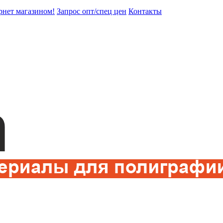
рнет магазином!
Запрос опт/спец цен
Контакты