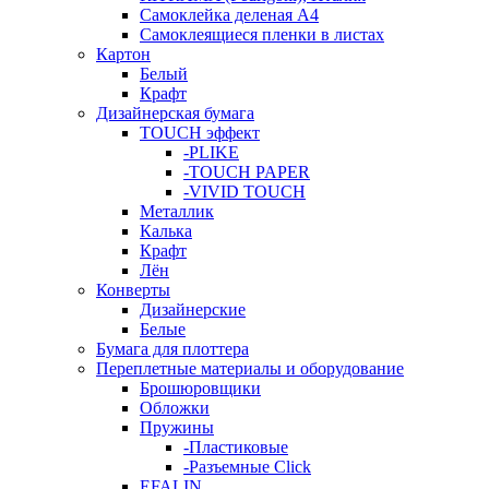
Самоклейка деленая A4
Самоклеящиеся пленки в листах
Картон
Белый
Крафт
Дизайнерская бумага
TOUCH эффект
-PLIKE
-TOUCH PAPER
-VIVID TOUCH
Металлик
Калька
Крафт
Лён
Конверты
Дизайнерские
Белые
Бумага для плоттера
Переплетные материалы и оборудование
Брошюровщики
Обложки
Пружины
-Пластиковые
-Разъемные Click
EFALIN