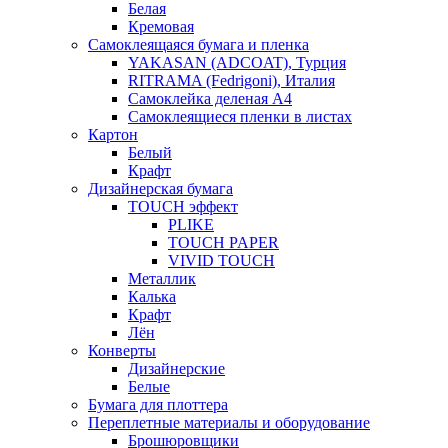
Белая
Кремовая
Самоклеящаяся бумага и пленка
YAKASAN (ADCOAT), Турция
RITRAMA (Fedrigoni), Италия
Самоклейка деленая A4
Самоклеящиеся пленки в листах
Картон
Белый
Крафт
Дизайнерская бумага
TOUCH эффект
PLIKE
TOUCH PAPER
VIVID TOUCH
Металлик
Калька
Крафт
Лён
Конверты
Дизайнерские
Белые
Бумага для плоттера
Переплетные материалы и оборудование
Брошюровщики