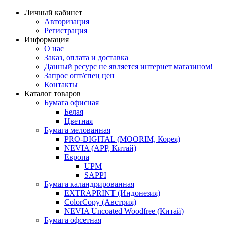
Личный кабинет
Авторизация
Регистрация
Информация
О нас
Заказ, оплата и доставка
Данный ресурс не является интернет магазином!
Запрос опт/спец цен
Контакты
Каталог товаров
Бумага офисная
Белая
Цветная
Бумага мелованная
PRO-DIGITAL (MOORIM, Корея)
NEVIA (APP, Китай)
Европа
UPM
SAPPI
Бумага каландрированная
EXTRAPRINT (Индонезия)
ColorCopy (Австрия)
NEVIA Uncoated Woodfree (Китай)
Бумага офсетная