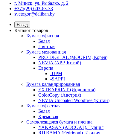
г. Минск, ул. Рыбалко, д. 2
+375(29) 603-63-33
svetogor@daliban.by
Назад
Каталог товаров
Бумага офисная
Белая
Цветная
Бумага мелованная
PRO-DIGITAL (MOORIM, Корея)
NEVIA (APP, Китай)
Европа
-UPM
-SAPPI
Бумага каландрированная
EXTRAPRINT (Индонезия)
ColorCopy (Австрия)
NEVIA Uncoated Woodfree (Китай)
Бумага офсетная
Белая
Кремовая
Самоклеящаяся бумага и пленка
YAKASAN (ADCOAT), Турция
RITRAMA (Fedrigoni), Италия